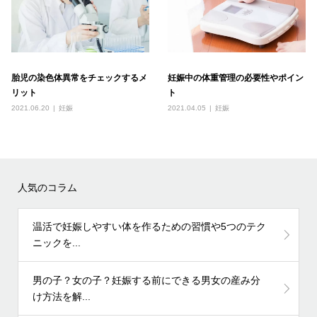
胎児の染色体異常をチェックするメ
妊娠中の体重管理の必要性やポイン
リット
ト
2021.06.20
妊娠
2021.04.05
妊娠
人気のコラム
温活で妊娠しやすい体を作るための習慣や5つのテク
ニックを...
男の子？女の子？妊娠する前にできる男女の産み分
け方法を解...