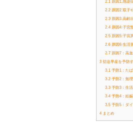
2.1
原因1.感染
2.2
原因2.双子
2.3
原因3.高齢
2.4
原因4:子宮
2.5
原因5:子宮
2.6
原因6:生活
2.7
原因7：高
3
切迫早産を予防す
3.1
予防1：た
3.2
予防2：無
3.3
予防3：生
3.4
予防4：妊
3.5
予防5：ダ
4
まとめ