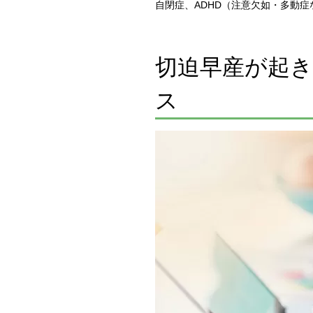
自閉症、ADHD（注意欠如・多動
切迫早産が起
ス