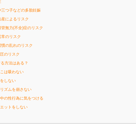
症
や三つ子などの多胎妊娠
出産によるリスク
頸管無力(不全)症のリスク
異常のリスク
習慣の乱れのリスク
血圧のリスク
る方法はある？
ばこは吸わない
理をしない
活リズムを崩さない
娠中の性行為に気をつける
イエットをしない