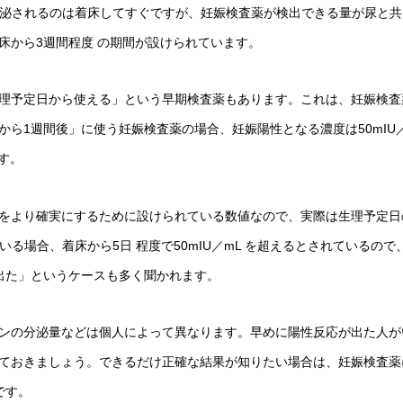
分泌されるのは着床してすぐですが、妊娠検査薬が検出できる量が尿と
床から3週間程度 の期間が設けられています。
理予定日から使える」という早期検査薬もあります。これは、妊娠検査
ら1週間後」に使う妊娠検査薬の場合、妊娠陽性となる濃度は50mIU
ます。
をより確実にするために設けられている数値なので、実際は生理予定日
いる場合、着床から5日 程度で50mIU／mL を超えるとされているの
出た」というケースも多く聞かれます。
ンの分泌量などは個人によって異なります。早めに陽性反応が出た人が
ておきましょう。できるだけ正確な結果が知りたい場合は、妊娠検査薬
です。