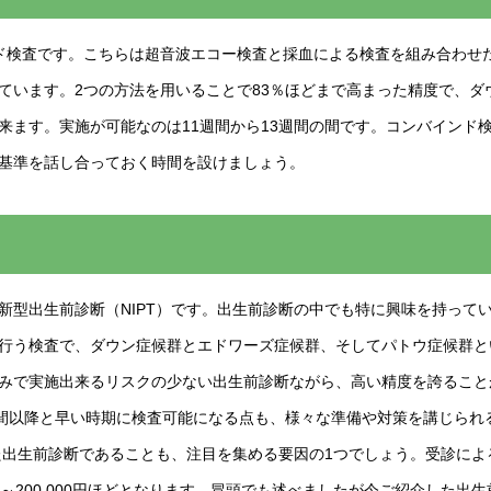
検査です。こちらは超音波エコー検査と採血による検査を組み合わせたもので
ています。2つの方法を用いることで83％ほどまで高まった精度で、ダ
来ます。実施が可能なのは11週間から13週間の間です。コンバインド
基準を話し合っておく時間を設けましょう。
新型出生前診断（NIPT）です。出生前診断の中でも特に興味を持って
行う検査で、ダウン症候群とエドワーズ症候群、そしてパトウ症候群と
みで実施出来るリスクの少ない出生前診断ながら、高い精度を誇ること
週間以降と早い時期に検査可能になる点も、様々な準備や対策を講じられ
れた出生前診断であることも、注目を集める要因の1つでしょう。受診に
0円～200,000円ほどとなります。冒頭でも述べましたが今ご紹介した