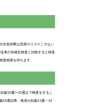
出生前診断は流産のリスクこそない
、従来の非確定検査と比較すると検査
の検査精度を持ちます。
妊娠10週〜22週まで検査をするこ
5週以降、後者が妊娠11週～14