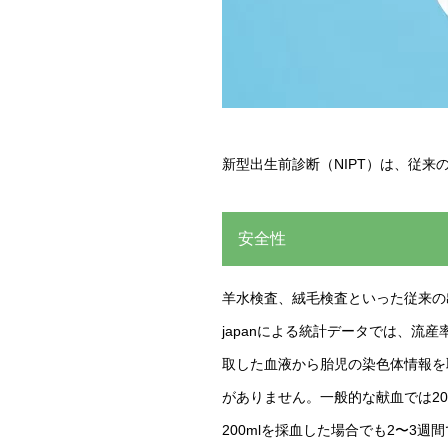
新型出生前診断（NIPT）は、従
安全性
羊水検査、絨毛検査といった従来の
japanによる統計データでは、流
取した血液から胎児の染色体情報を
がありません。一般的な献血では20
200mlを採血した場合でも2〜3