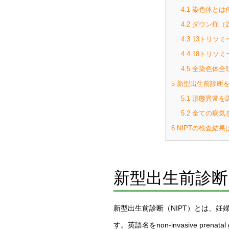
4.1
染色体とは
4.2
ダウン症（2
4.3
13トリソミ
4.4
18トリソミ
4.5
全染色体全
5
新型出生前診断を
5.1
形態異常を
5.2
全ての病気
6
NIPTの検査結
新型出生前診断
新型出生前診断（NIPT）とは、
す。英語名をnon-invasive pr