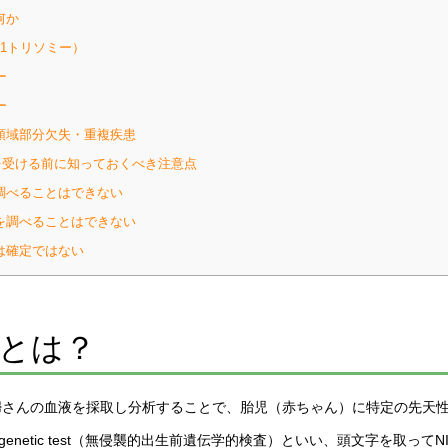
何か
1トリソミー）
ー
ー
領域部分欠失・重複疾患
受ける前に知っておくべき注意点
調べることはできない
を調べることはできない
果は確定ではない
とは？
妊婦さんの血液を採取し分析することで、胎児（赤ちゃん）に特定の先天
enatal genetic test（無侵襲的出生前遺伝学的検査）といい、頭文字を