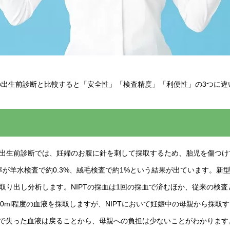
来の出生前診断と比較すると「安全性」「検査精度」「利便性」の3つに違
出生前診断では、妊婦のお腹に針を刺して採取するため、胎児を傷つけて
産率が羊水検査で約0.3%、絨毛検査で約1%という結果が出ています。新型
取り出し分析します。NIPTの採血は1回の採血で済むほか、従来の検
0ml程度の血液を採取しますが、NIPTにおいて妊娠中の母親から採取する
週間で失った血液は戻ることから、母親への負担は少ないことがわかります