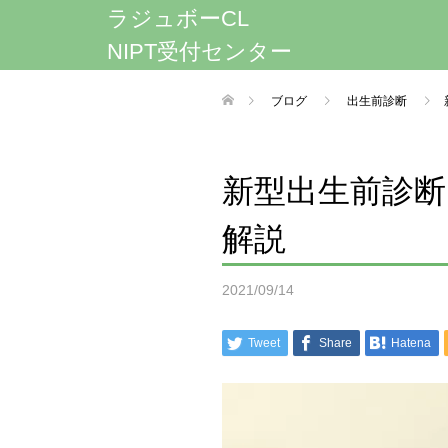
ラジュボーCL
NIPT受付センター
ブログ
出生前診断
新型出生前診
解説
2021/09/14
Tweet
Share
Hatena