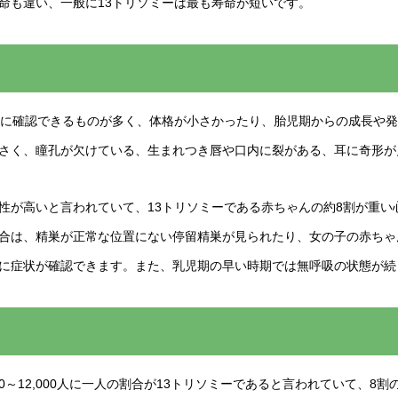
命も違い、一般に13トリソミーは最も寿命が短いです。
的に確認できるものが多く、体格が小さかったり、胎児期からの成長や
さく、瞳孔が欠けている、生まれつき唇や口内に裂がある、耳に奇形が
性が高いと言われていて、13トリソミーである赤ちゃんの約8割が重い
合は、精巣が正常な位置にない停留精巣が見られたり、女の子の赤ちゃ
に症状が確認できます。また、乳児期の早い時期では無呼吸の状態が続
0～12,000人に一人の割合が13トリソミーであると言われていて、8割