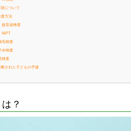
症状について
検査方法
：超音波検査
NIPT
絨毛検査
羊水検査
児検査
診断された子どもの予後
とは？