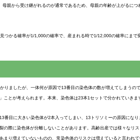
は、母親から受け継がれるのが通常であるため、母親の年齢が上がるにつ
つかる確率が1/1,000の確率で、産まれる時で1/12,000の確率に
分かりましたが、一体何が原因で13番目の染色体の数が増えてしまうの
」ことが考えられます。本来、染色体は23本1セットで分かれていきま
13番目に大きい染色体が2本入ってしまい、13トリソミーの原因にな
裂の際に染色体が分離しないことがあります。高齢出産では様々なリス
あまり増えていないものの、常染色体のリスクは増えていると言われて