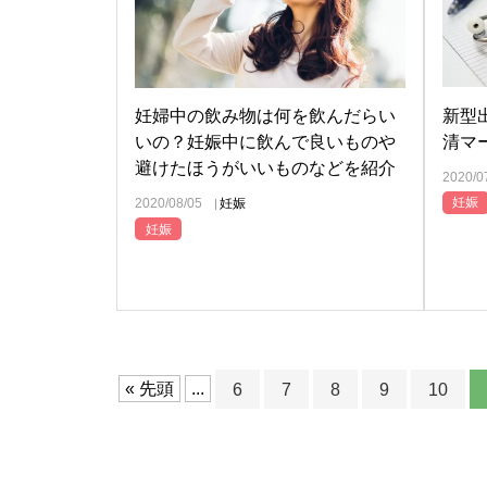
新型
妊婦中の飲み物は何を飲んだらい
清マ
いの？妊娠中に飲んで良いものや
避けたほうがいいものなどを紹介
2020/0
妊娠
2020/08/05
妊娠
妊娠
« 先頭
...
6
7
8
9
10