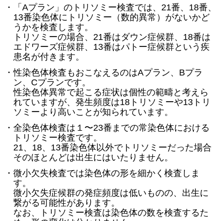
・「Aプラン」のトリソミー検査では、21番、18番、
13番染色体にトリソミー（数的異常）がないかど
うかを検査します。
トリソミーの場合、21番はダウン症候群、18番は
エドワーズ症候群、13番はパトー症候群という疾
患名が付きます。
・性染色体検査もおこなえるのはAプラン、Bプラ
ン、Cプランです。
性染色体異常で起こる症状は個性の範疇と考えら
れていますが、発生頻度は18トリソミーや13トリ
ソミーより高いことが知られています。
・全染色体検査は１〜23番までの常染色体における
トリソミー検査です。
21、18、13番染色体以外でトリソミーだった場合
そのほとんどは出生にはいたりません。
・微小欠失検査では染色体の形を細かく検査しま
す。
微小欠失症候群の発症頻度は低いものの、出生に
繋がる可能性があります。
なお、トリソミー検査は染色体の数を検査するた