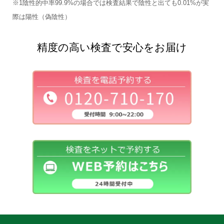
※1陰性的中率99.9%の場合では検査結果で陰性と出ても0.01%が実
際は陽性（偽陰性）
精度の高い検査で安心をお届け